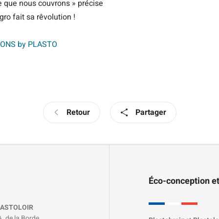
e que nous couvrons » précise
ro fait sa rêvolution !
IONS by PLASTO
Retour
Partager
Éco-conception et
ASTOLOIR
A. de la Borde