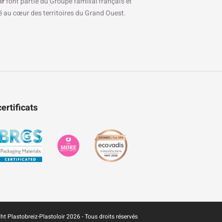
ir
font partie du Groupe familial français et
ré au cœur des territoires du Grand Ouest.
ertificats
ht Plastobreiz-Plastoloir 2026 - Tous droits réservés