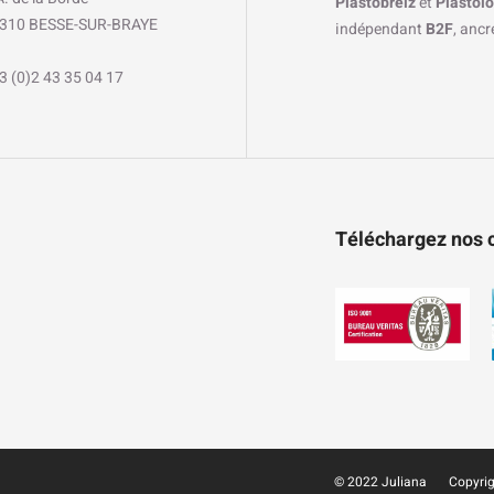
Plastobreiz
et
Plastolo
310 BESSE-SUR-BRAYE
indépendant
B2F
, anc
3 (0)2 43 35 04 17
Téléchargez nos c
© 2022
Juliana
Copyrig