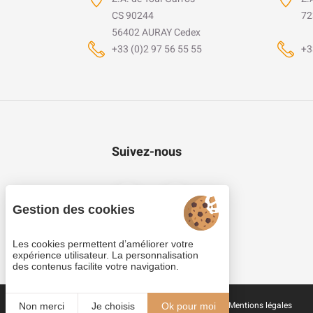
CS 90244
72
56402 AURAY Cedex
+33 (0)2 97 56 55 55
+3
Suivez-nous
Gestion des cookies
Les cookies permettent d’améliorer votre
expérience utilisateur. La personnalisation
des contenus facilite votre navigation.
Cookies
Plan du site
Mentions légales
Non merci
Je choisis
Ok pour moi