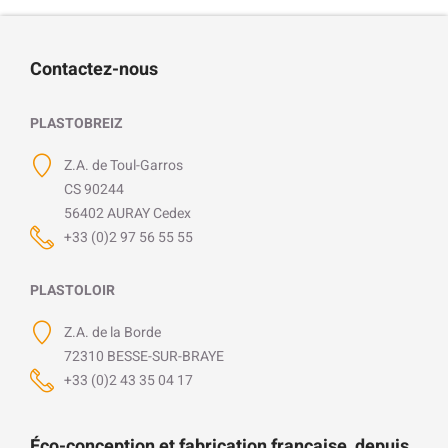
Contactez-nous
PLASTOBREIZ
Z.A. de Toul-Garros
CS 90244
56402 AURAY Cedex
+33 (0)2 97 56 55 55
PLASTOLOIR
Z.A. de la Borde
72310 BESSE-SUR-BRAYE
+33 (0)2 43 35 04 17
Éco-conception et fabrication française, depuis