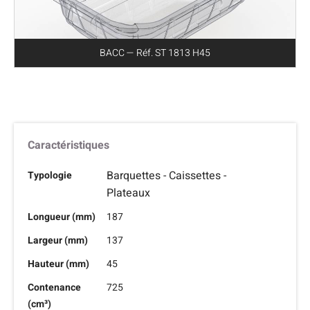
BACC — Réf. ST 1813 H45
Caractéristiques
Barquettes - Caissettes -
Typologie
Plateaux
Longueur (mm)
187
Largeur (mm)
137
Hauteur (mm)
45
Contenance
725
(cm³)