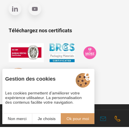
Téléchargez nos certificats
Gestion des cookies
Les cookies permettent d’améliorer votre
expérience utilisateur. La personnalisation
des contenus facilite votre navigation.
Cookies
Fr
Non merci
Je choisis
Ok pour moi
Plan du site
Mentions légales