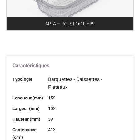
APTA — Réf. ST 1610 H39
Caractéristiques
Barquettes - Caissettes -
Typologie
Plateaux
Longueur (mm)
159
Largeur (mm)
102
Hauteur (mm)
39
Contenance
413
(cm³)