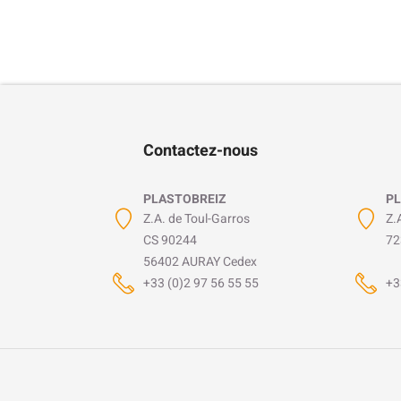
Contactez-nous
PLASTOBREIZ
PL
Z.A. de Toul-Garros
Z.
CS 90244
72
56402 AURAY Cedex
+33 (0)2 97 56 55 55
+3