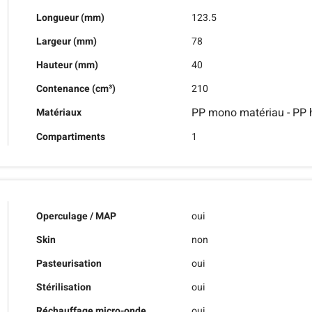
Longueur (mm)
123.5
Largeur (mm)
78
Hauteur (mm)
40
Contenance (cm³)
210
PP mono matériau - PP h
Matériaux
Compartiments
1
Operculage / MAP
oui
Skin
non
Pasteurisation
oui
Stérilisation
oui
Réchauffage micro-onde
oui