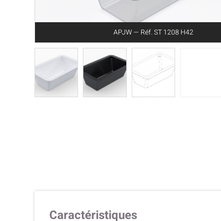
APJW — Réf. ST 1208 H42
Caractéristiques