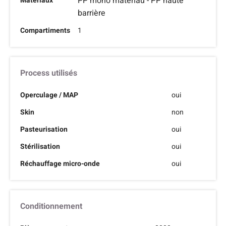
PP mono matériau - PP haute
Matériaux
barrière
Compartiments
1
Process utilisés
Operculage / MAP
oui
Skin
non
Pasteurisation
oui
Stérilisation
oui
Réchauffage micro-onde
oui
Conditionnement