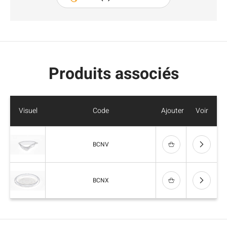
Produits associés
Visuel
Code
Ajouter
Voir
BCNV
BCNX