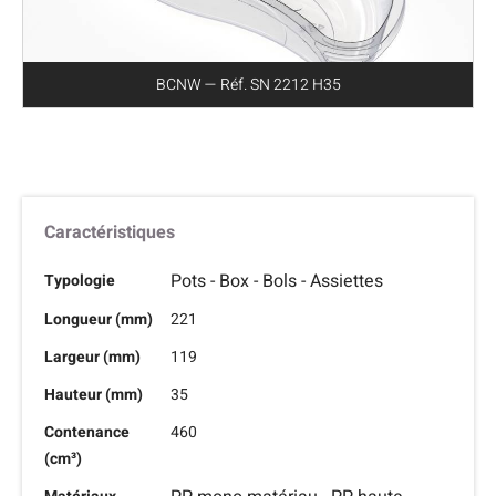
BCNW — Réf. SN 2212 H35
Caractéristiques
Pots - Box - Bols - Assiettes
Typologie
Longueur (mm)
221
Largeur (mm)
119
Hauteur (mm)
35
Contenance
460
(cm³)