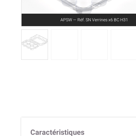
APSW — Réf. SN Verrines x6 BC H31
Caractéristiques