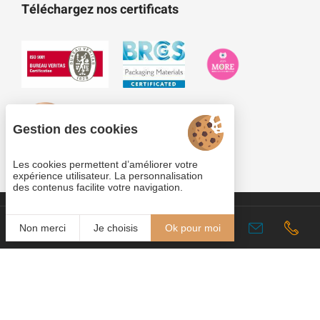
Téléchargez nos certificats
Gestion des cookies
Les cookies permettent d’améliorer votre
expérience utilisateur. La personnalisation
des contenus facilite votre navigation.
Cookies
Fr
Non merci
Je choisis
Ok pour moi
Plan du site
Mentions légales
© 2022
Copyright Plastobreiz-Plastoloir 2026 - Tous droits
Juliana
réservés