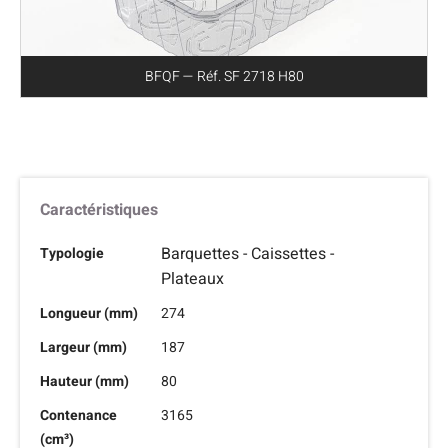
BFQF — Réf. SF 2718 H80
Caractéristiques
Barquettes - Caissettes -
Typologie
Plateaux
Longueur (mm)
274
Largeur (mm)
187
Hauteur (mm)
80
Contenance
3165
(cm³)