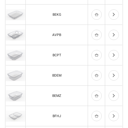
BEKG
AVPB
BCPT
BDEM
BEMZ
BFHJ