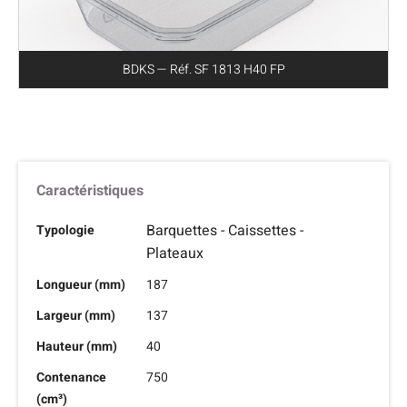
BDKS — Réf. SF 1813 H40 FP
Caractéristiques
Barquettes - Caissettes -
Typologie
Plateaux
Longueur (mm)
187
Largeur (mm)
137
Hauteur (mm)
40
Contenance
750
(cm³)