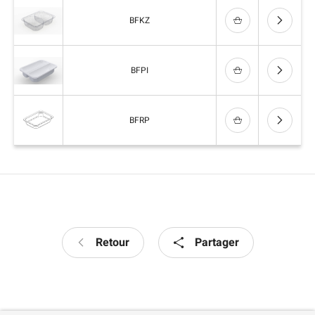
BFKZ
BFPI
BFRP
Retour
Partager