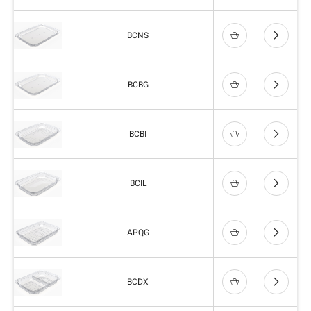
BCNS
BCBG
BCBI
BCIL
APQG
BCDX