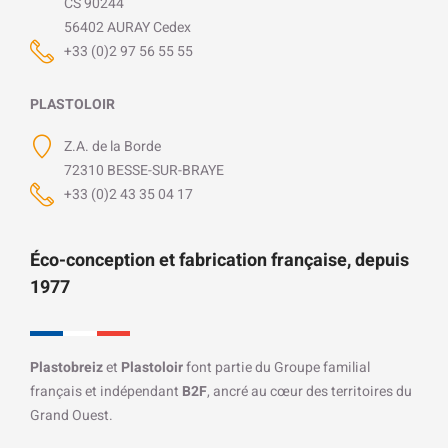
CS 90244
56402 AURAY Cedex
+33 (0)2 97 56 55 55
PLASTOLOIR
Z.A. de la Borde
72310 BESSE-SUR-BRAYE
+33 (0)2 43 35 04 17
Éco-conception et fabrication française, depuis
1977
Plastobreiz
et
Plastoloir
font partie du Groupe familial
français et indépendant
B2F
, ancré au cœur des territoires du
Grand Ouest.