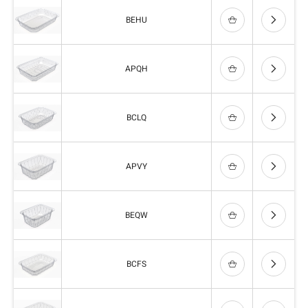
BEHU
APQH
BCLQ
APVY
BEQW
BCFS