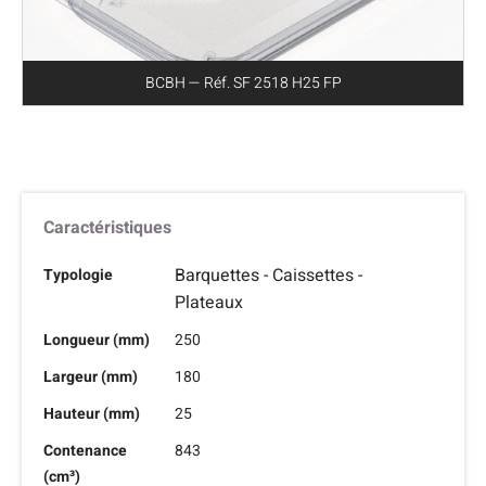
BCBH — Réf. SF 2518 H25 FP
Caractéristiques
Barquettes - Caissettes -
Typologie
Plateaux
Longueur (mm)
250
Largeur (mm)
180
Hauteur (mm)
25
Contenance
843
(cm³)