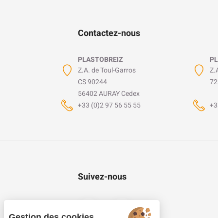
Contactez-nous
PLASTOBREIZ
PL
Z.A. de Toul-Garros
Z.
CS 90244
72
56402 AURAY Cedex
+33 (0)2 97 56 55 55
+3
Suivez-nous
Gestion des cookies