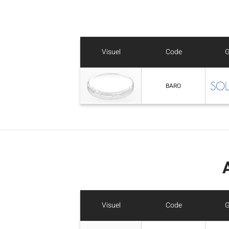
Visuel
Code
BARO
Visuel
Code