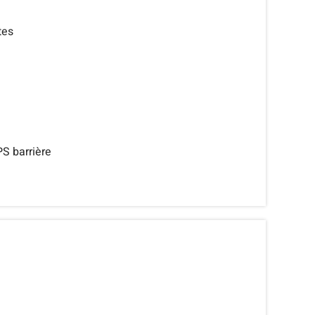
tes
PS barrière