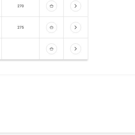
270
275