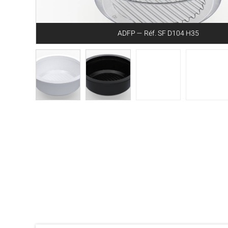
ADFP — Réf. SF D104 H35