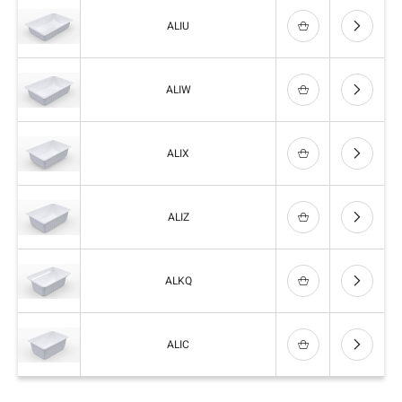
ALIU
ALIW
ALIX
ALIZ
ALKQ
ALIC