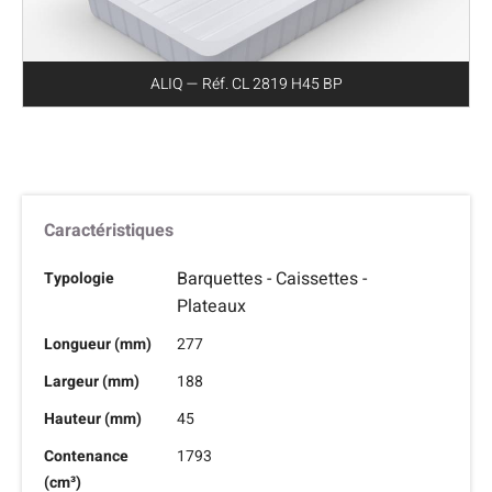
ALIQ — Réf. CL 2819 H45 BP
Caractéristiques
Barquettes - Caissettes -
Typologie
Plateaux
Longueur (mm)
277
Largeur (mm)
188
Hauteur (mm)
45
Contenance
1793
(cm³)