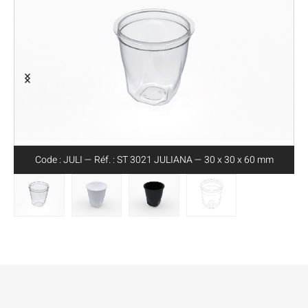
Code : JULI — Réf. : ST 3021 JULIANA — 30 x 30 x 60 mm