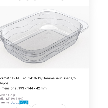
Format : 1914 – éq. 1419/19/Gamme saucisserie/6
chipos
imensions : 193 x 144 x 42 mm
ode : APQX
éf. : SF 1914 H42
Gamme :