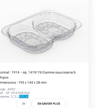
Format : 1914 – éq. 1419/19/Gamme saucisserie/6
chipos
imensions : 193 x 144 x 28 mm
ode : APSY
éf. : SF 1914 H28 SH2
Gamme :
EN SAVOIR PLUS