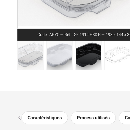
Code : APYC — Réf. : SF 1914 H30 R — 193 x 144 x
Caractéristiques
Process utilisés
Co