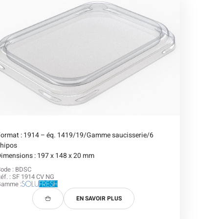
Format : 1914 – éq. 1419/19/Gamme saucisserie/6
chipos
imensions : 197 x 148 x 20 mm
ode : BDSC
éf. : SF 1914 CV NG
Gamme :
EN SAVOIR PLUS