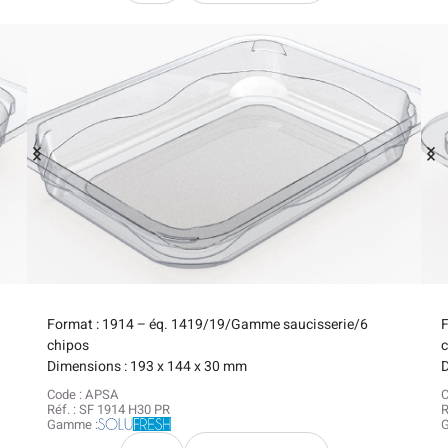
Format : 1914 – éq. 1419/19/Gamme saucisserie/6
chipos
Dimensions : 193 x 144 x 30 mm
D
Code : APSA
C
Réf. : SF 1914 H30 PR
R
Gamme :