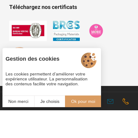
Téléchargez nos certificats
Gestion des cookies
Les cookies permettent d’améliorer votre
expérience utilisateur. La personnalisation
des contenus facilite votre navigation.
Cookies
Fr
Non merci
Je choisis
Ok pour moi
Plan du site
Mentions légales
© 2022
Copyright Plastobreiz-Plastoloir 2026 - Tous droits
Juliana
réservés