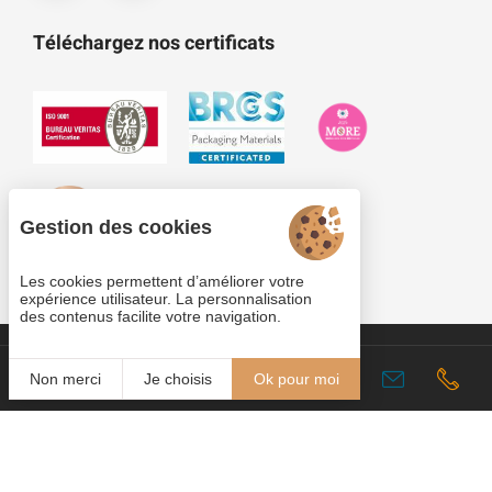
Téléchargez nos certificats
Gestion des cookies
Les cookies permettent d’améliorer votre
expérience utilisateur. La personnalisation
des contenus facilite votre navigation.
Cookies
Fr
Non merci
Je choisis
Ok pour moi
Plan du site
Mentions légales
© 2022
Copyright Plastobreiz-Plastoloir 2026 - Tous droits
Juliana
réservés